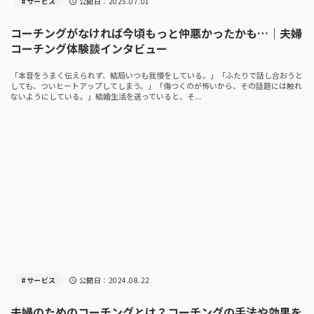
#サービス
公開日：
2025.07.01
schedule
コーチングがなければ今頃もっと仲悪かったかも…｜夫婦
コーチング体験談インタビュー
「本音をうまく伝えられず、結局いつも我慢をしている。」「ふたりで話し合おうと
しても、ついヒートアップしてしまう。」「傷つくのが怖いから、その話題には触れ
ないようにしている。」結婚生活を送っていると、そ...
#サービス
公開日：
2024.08.22
schedule
夫婦のためのコーチングとは？コーチングの手法や効果を