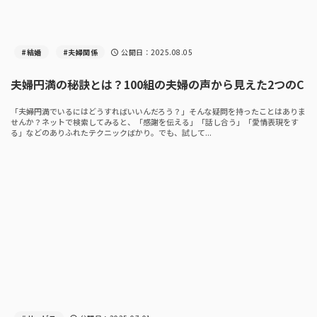
#結婚
#夫婦関係
公開日：
2025.08.05
schedule
夫婦円満の秘訣とは？100組の夫婦の声から見えた2つのC
「夫婦円満でいるにはどうすればいいんだろう？」そんな疑問を持ったことはありま
せんか？ネットで検索してみると、「感謝を伝える」「話し合う」「愛情表現をす
る」などのありふれたテクニックばかり。でも、試して...