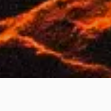
お気軽に個別相談会へどうぞ！
arrow_drop_up
対話のチカラで
ふたりの絆はもっと強くなる