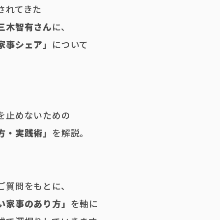
されてきた
三木智有さん
に、
家事シェア」
について
。
を止めないための
方・実践術」
を解説。
ご質問をもとに、
い家事のあり方」
を軸に