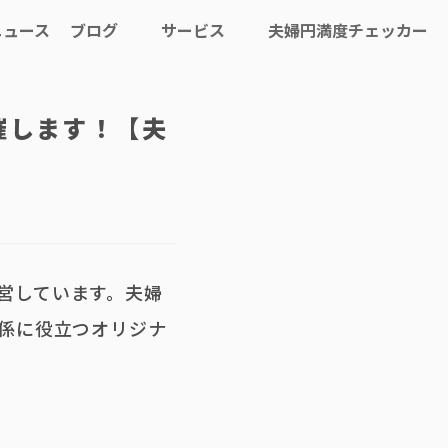
ニュース
ブログ
サービス
夫婦円満度チェッカー
トモシビ
夫婦・カップル
コーチング
催します！【夫
夫婦の大学
夫婦・カップルのための
学びの場
営しています。夫婦
係に役立つオリジナ