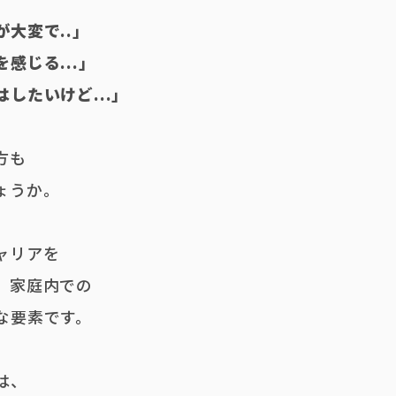
大変で..」
感じる...」
したいけど...」
方も
ょうか。
ャリアを
、家庭内での
な要素です。
は、