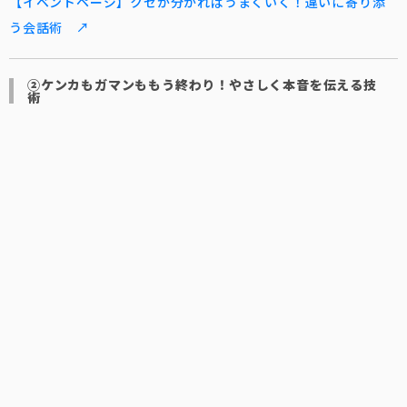
【イベントページ】クセが分かればうまくいく！違いに寄り添
う会話術 ↗
②ケンカもガマンももう終わり！やさしく本音を伝える技
術