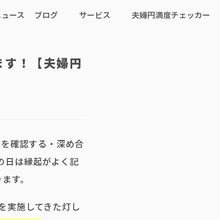
ニュース
ブログ
サービス
夫婦円満度チェッカー
トモシビ
夫婦・カップル
コーチング
ます！【夫婦円
夫婦の大学
夫婦・カップルのための
学びの場
絆を確認する・深め合
の日は縁起がよく記
ります。
を実施してきた灯し