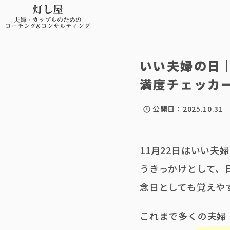
灯し屋
夫婦・カップルのための
コーチング&コンサルティング
いい夫婦の日
満度チェッカ
公開日：
2025.10.31
schedule
11月22日はいい
うきっかけとして、
念日としても覚えや
これまで多くの夫婦