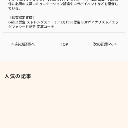
係に必須の夫婦コミュニケーション講座やコラボイベントなどを開催し
ている。
【保有認定資格】
Gallup認定 ストレングスコーチ／EQ1990認定 EQPI®アナリスト／エッ
グフォワード認定 変革コーチ
←前の記事へ
TOP
次の記事へ→
人気の記事